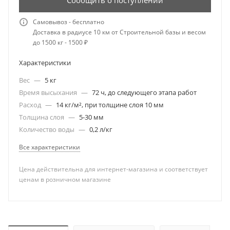
Сообщить о поступлении
Самовывоз - бесплатно
Доставка в радиусе 10 км от Строительной базы и весом
до 1500 кг - 1500 ₽
Характеристики
Вес
—
5 кг
Время высыхания
—
72 ч, до следующего этапа работ
Расход
—
14 кг/м², при толщине слоя 10 мм
Толщина слоя
—
5-30 мм
Количество воды
—
0,2 л/кг
Все характеристики
Цена действительна для интернет-магазина и соответствует
ценам в розничном магазине