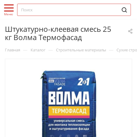
Штукатурно-клеевая смесь 25
кг Волма Термофасад
—
—
—
Главная
Каталог
Строительные материалы
Сухие стр