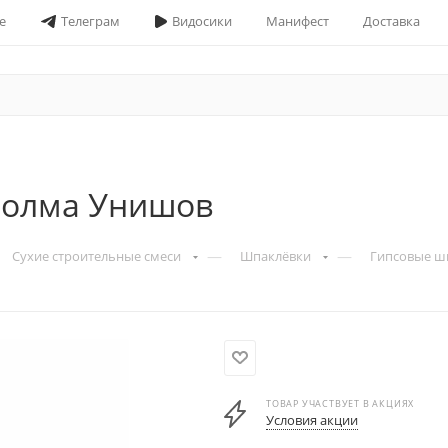
е
Телеграм
Видосики
Манифест
Доставка
 Волма Унишов
—
—
Сухие строительные смеси
Шпаклёвки
Гипсовые ш
ТОВАР УЧАСТВУЕТ В АКЦИЯХ
Условия акции