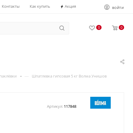
Контакты
Как купить
Акция
ВОЙТИ
0
0
—
паклёвки
Шпатлевка гипсовая 5 кг Волма Унишов
Артикул:
117848