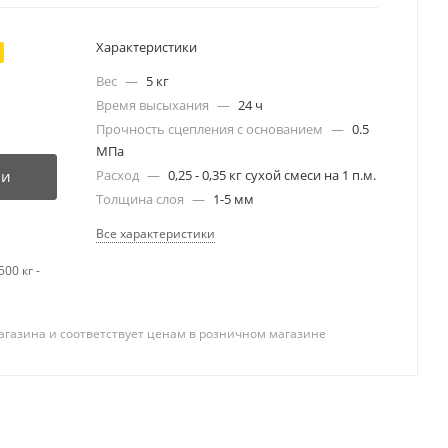
Характеристики
Вес
—
5 кг
Время высыхания
—
24 ч
Прочность сцепления с основанием
—
0.5
МПа
ии
Расход
—
0,25 - 0,35 кг сухой смеси на 1 п.м.
Толщина слоя
—
1-5 мм
Все характеристики
00 кг -
агазина и соответствует ценам в розничном магазине