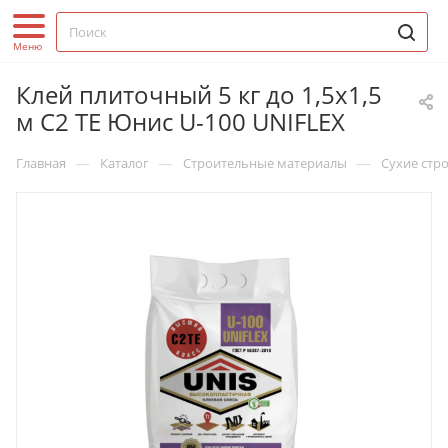
Клей плиточный 5 кг до 1,5х1,5
м С2 ТЕ Юнис U-100 UNIFLEX
—
—
—
Главная
Каталог
Строительные материалы
Сухие стр