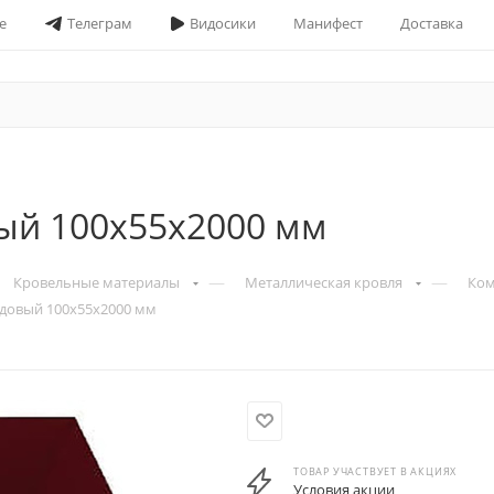
е
Телеграм
Видосики
Манифест
Доставка
ый 100х55х2000 мм
—
—
Кровельные материалы
Металлическая кровля
Ком
довый 100х55х2000 мм
ТОВАР УЧАСТВУЕТ В АКЦИЯХ
Условия акции