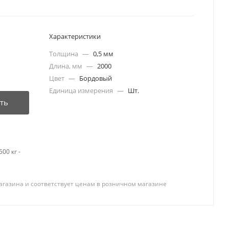
Характеристики
Толщина
—
0,5 мм
Длина, мм
—
2000
Цвет
—
Бордовый
Единица измерения
—
Шт.
ть
00 кг -
агазина и соответствует ценам в розничном магазине