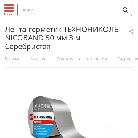
Лента-герметик ТЕХНОНИКОЛЬ
NICOBAND 50 мм 3 м
Серебристая
—
—
—
Главная
Каталог
Строительные материалы
Гидроизо