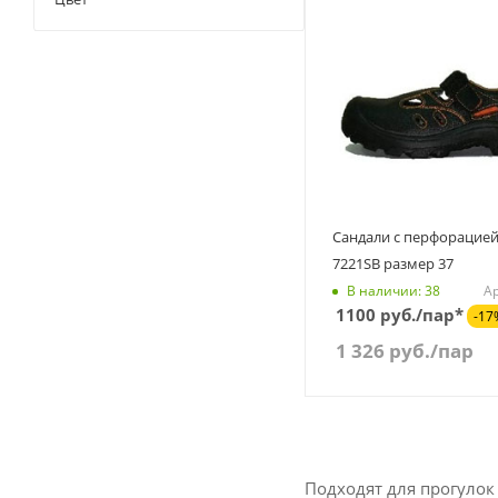
Сандали с перфорацией
7221SB размер 37
Ар
В наличии: 38
1100 руб./пар*
-17
1 326
руб.
/пар
Подходят для прогулок