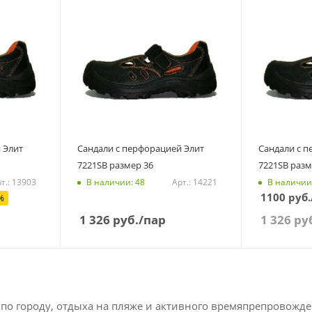
 Элит
Сандали с перфорацией Элит
Сандали с пер
7221SB размер 36
7221SB разм
т.: 13903
Арт.: 14221
В наличии: 48
В наличии
1100 руб.
%
1 326
руб.
/пар
1 326
ру
 по городу, отдыха на пляже и активного времяпрепровожде