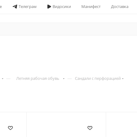
е
Телеграм
Видосики
Манифест
Доставка
—
—
Летняя рабочая обувь
Сандали с перфорацией