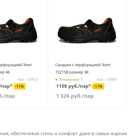
форацией Элит
Сандали с перфорацией Элит
ер 46
7221SB размер 38
Арт.: 13912
Арт.: 13904
: 1
В наличии: 1
/пар*
1100 руб./пар*
-17%
-17%
б.
/пар
1 326
руб.
/пар
ния, обеспечивая стиль и комфорт даже в самые жаркие