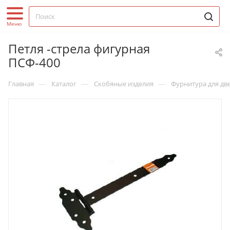
Петля -стрела фигурная
ПСФ-400
—
—
—
Главная
Каталог
Скобяные изделия
Фурнитура для дв