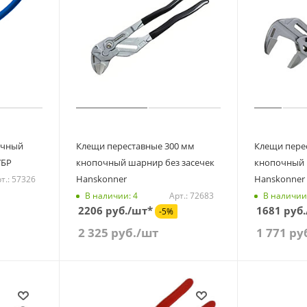
ечный
Клещи переставные 300 мм
Клещи пере
УБР
кнопочный шарнир без засечек
кнопочный 
Hanskonner
Hanskonner
т.: 57326
Арт.: 72683
В наличии: 4
В наличии
2206 руб./шт*
1681 руб
-5%
2 325
руб.
/шт
1 771
ру