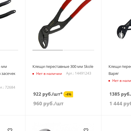
5 мм
Клещи переставные 300 мм Skole
Клещи пере
 засечек
Варяг
Арт.: 14491243
Нет в наличии
Нет в нал
т.: 72684
922 руб./шт*
1385 руб
-4%
960
руб.
/шт
1 444
ру