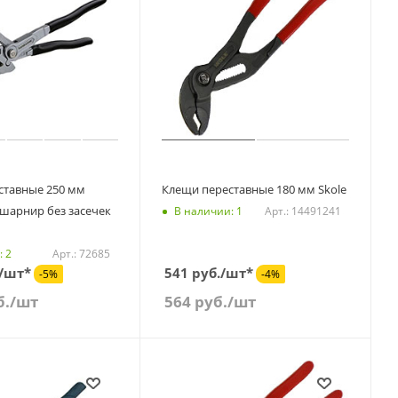
ставные 250 мм
Клещи переставные 180 мм Skole
шарнир без засечек
Арт.: 14491241
В наличии: 1
Арт.: 72685
: 2
./шт*
541 руб./шт*
-5%
-4%
б.
/шт
564
руб.
/шт