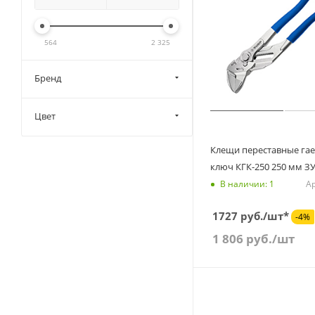
564
2 325
Бренд
Цвет
Клещи переставные га
ключ КГК-250 250 мм З
Ар
В наличии: 1
1727 руб./шт*
-4%
1 806
руб.
/шт