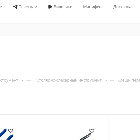
е
Телеграм
Видосики
Манифест
Доставка
—
—
струмент
Столярно-слесарный инструмент
Клещи пер