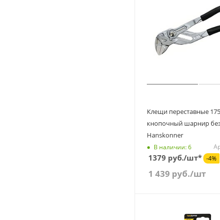
Клещи переставные 17
кнопочный шарнир без
Hanskonner
Ар
В наличии: 6
1379 руб./шт*
-4%
1 439
руб.
/шт