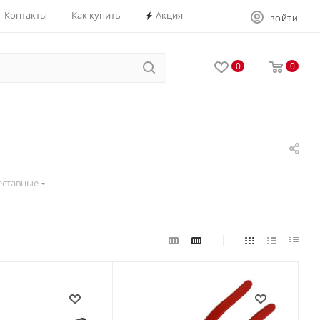
Контакты
Как купить
Акция
ВОЙТИ
0
0
еставные