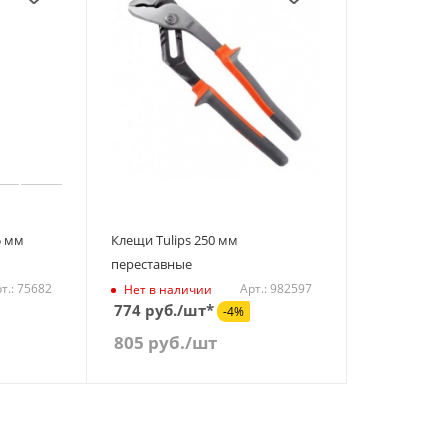
5 мм
Клещи Tulips 250 мм
переставные
т.: 75682
Арт.: 982597
Нет в наличии
774 руб./шт*
-4%
805
руб.
/шт