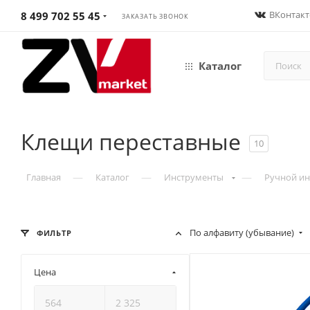
ВКонтакт
8 499 702 55 45
ЗАКАЗАТЬ ЗВОНОК
Каталог
Клещи переставные
10
—
—
—
Главная
Каталог
Инструменты
Ручной ин
По алфавиту (убывание)
ФИЛЬТР
Цена