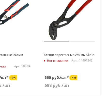
ставные 250 мм
Клещи переставные 250 мм Skole
Арт.: 14491242
Нет в наличии
Арт.: 58339
ичии
./шт*
660 руб./шт*
-4%
-4%
б.
/шт
688
руб.
/шт