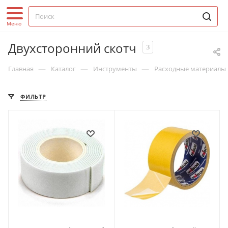
Двухсторонний скотч
3
—
—
—
Главная
Каталог
Инструменты
Расходные материалы 
ФИЛЬТР