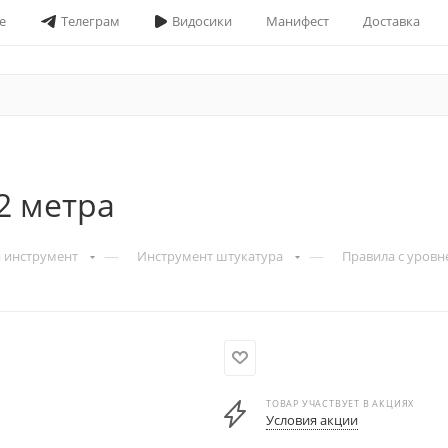
е
Телеграм
Видосики
Манифест
Доставка
2 метра
—
—
 инструмент
Инструмент штукатура
Правила с уровн
ТОВАР УЧАСТВУЕТ В АКЦИЯХ
Условия акции