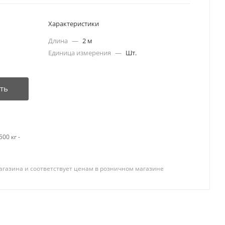
Характеристики
Длина
—
2 м
Единица измерения
—
Шт.
ть
00 кг -
агазина и соответствует ценам в розничном магазине