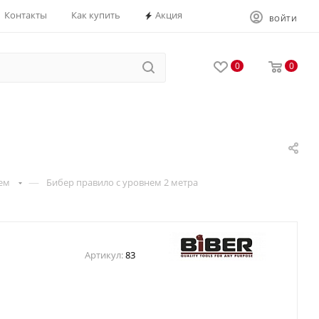
Контакты
Как купить
Акция
ВОЙТИ
0
0
—
ем
Бибер правило с уровнем 2 метра
Артикул:
83