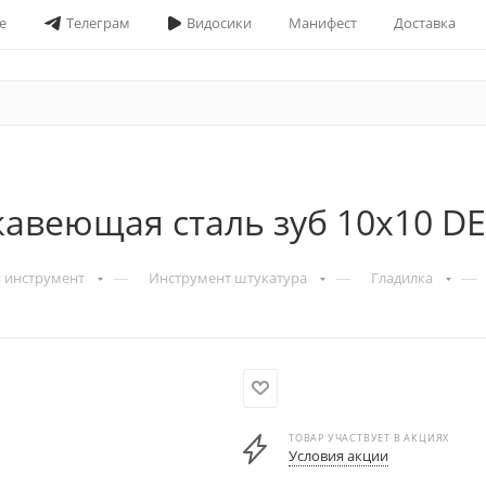
е
Телеграм
Видосики
Манифест
Доставка
жавеющая сталь зуб 10х10 D
—
—
—
 инструмент
Инструмент штукатура
Гладилка
ТОВАР УЧАСТВУЕТ В АКЦИЯХ
Условия акции