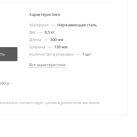
Характеристики
Материал
—
Нержавеющая сталь
Вес
—
0,5 кг
Длина
—
300 мм
Ширина
—
130 мм
ть
Количество в упаковке
—
1 шт
Все характеристики
00 кг -
агазина и соответствует ценам в розничном магазине