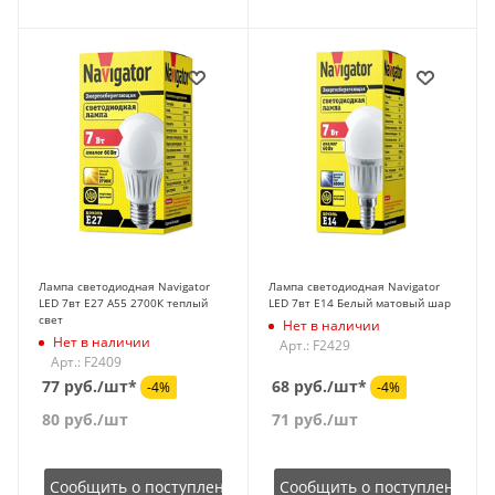
Лампа светодиодная Navigator
Лампа светодиодная Navigator
LED 7вт E27 A55 2700К теплый
LED 7вт E14 Белый матовый шар
свет
Нет в наличии
Нет в наличии
Арт.: F2429
Арт.: F2409
77 руб./шт*
68 руб./шт*
-4%
-4%
80
руб.
/шт
71
руб.
/шт
Сообщить о поступлении
Сообщить о поступлении