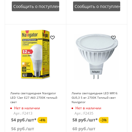
Сообщить о поступлении
Сообщить о поступлении
Лампа светодиодная Navigator
Лампа светодиодная LED MR16
LED 12вт E27 A60 2700К теплый
GU5,3 5 вт 2700К Теплый свет
свет
Navigator
Нет в наличии
Нет в наличии
Арт.: F2413
Арт.: F2435
54 руб./шт*
58 руб./шт*
-4%
-3%
56
руб.
/шт
60
руб.
/шт