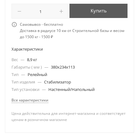
Купить
Самовывоз - бесплатно
Доставка в радиусе 10 км от Строительной базы и весом
до 1500 кг - 1500 ₽
Характеристики
Вес
—
8,9 кг
Габариты ( мм )
—
380x234x113
Тип
—
Релейный
Тип изделия
—
Стабилизатор
Тип установки
—
Настенный/Напольный
Все характеристики
Цена действительна для интернет-магазина и соответствует
ценам в розничном магазине