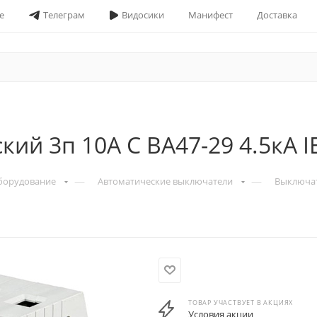
е
Телеграм
Видосики
Манифест
Доставка
ий 3п 10А С ВА47-29 4.5кА I
—
—
борудование
Автоматические выключатели
Выключат
ТОВАР УЧАСТВУЕТ В АКЦИЯХ
Условия акции