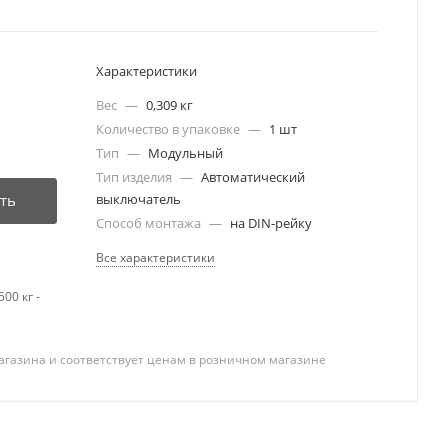
Характеристики
Вес
—
0,309 кг
Количество в упаковке
—
1 шт
Тип
—
Модульный
Тип изделия
—
Автоматический
ть
выключатель
Способ монтажа
—
на DIN-рейку
Все характеристики
00 кг -
агазина и соответствует ценам в розничном магазине