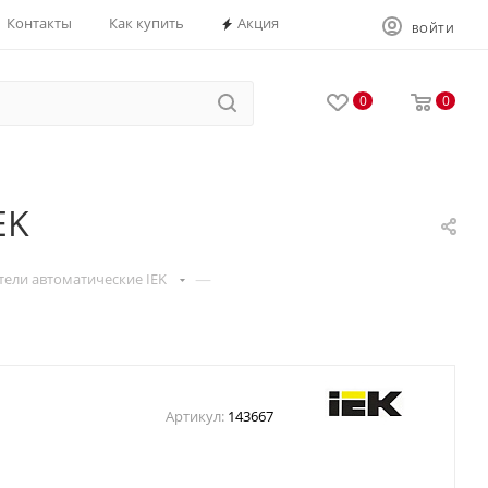
Контакты
Как купить
Акция
ВОЙТИ
0
0
EK
—
ели автоматические IEK
Артикул:
143667