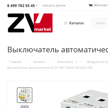
ВКонтакт
8 499 702 55 45
ЗАКАЗАТЬ ЗВОНОК
Каталог
Выключатель автоматическ
—
—
—
Главная
Каталог
Электрика
Модульное о
Выключатель автоматический 3п 10А С ВА47-29 4.5кА IEK