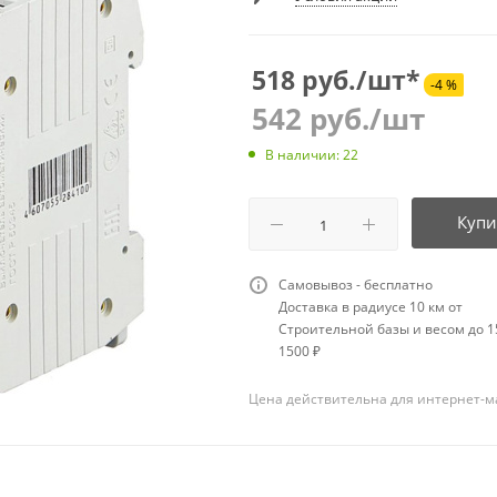
518 руб./шт*
-4 %
542
руб.
/шт
В наличии: 22
Купи
Самовывоз - бесплатно
Доставка в радиусе 10 км от
Строительной базы и весом до 15
1500 ₽
Цена действительна для интернет-м