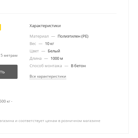
Характеристики
Материал
—
Полиэтилен (PE)
Вес
—
10 кг
Цвет
—
Белый
 5 метрам
Длина
—
1000 м
Способ монтажа
—
В бетон
ть
Все характеристики
00 кг -
агазина и соответствует ценам в розничном магазине