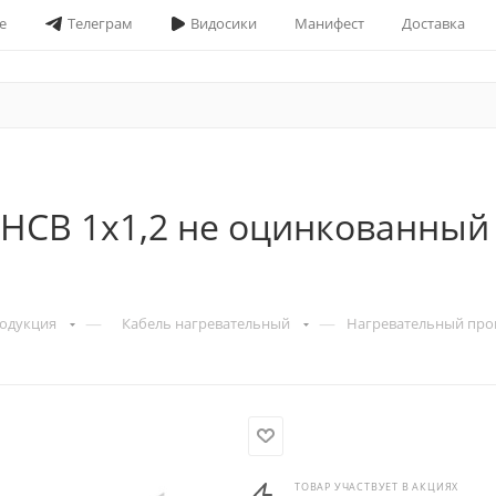
е
Телеграм
Видосики
Манифест
Доставка
НСВ 1х1,2 не оцинкованный
—
—
родукция
Кабель нагревательный
Нагревательный пров
ТОВАР УЧАСТВУЕТ В АКЦИЯХ