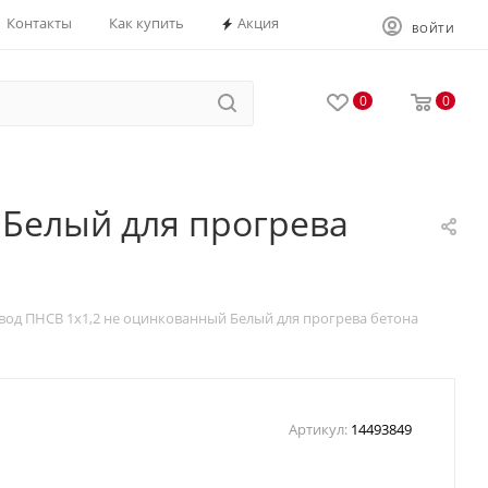
Контакты
Как купить
Акция
ВОЙТИ
0
0
 Белый для прогрева
од ПНСВ 1х1,2 не оцинкованный Белый для прогрева бетона
Артикул:
14493849