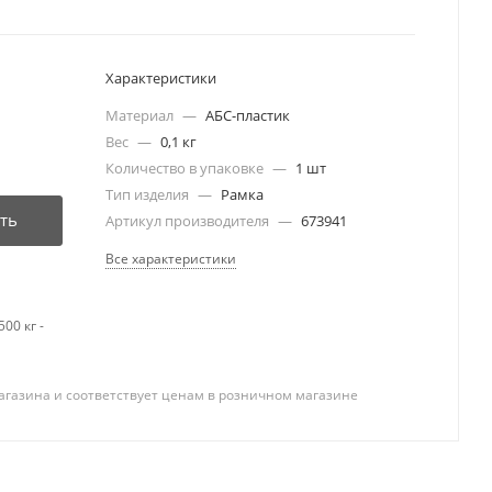
Характеристики
Материал
—
АБС-пластик
Вес
—
0,1 кг
Количество в упаковке
—
1 шт
Тип изделия
—
Рамка
ть
Артикул производителя
—
673941
Все характеристики
00 кг -
агазина и соответствует ценам в розничном магазине