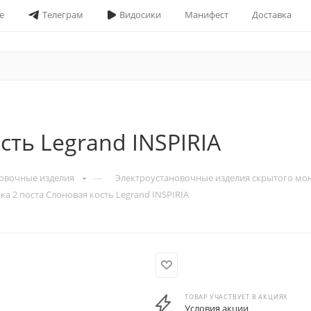
е
Телеграм
Видосики
Манифест
Доставка
сть Legrand INSPIRIA
—
овочные изделия
Электроустановочные изделия скрытого мо
ка 2 поста Слоновая кость Legrand INSPIRIA
ТОВАР УЧАСТВУЕТ В АКЦИЯХ
Условия акции