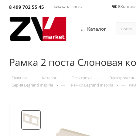
ВКонтакт
8 499 702 55 45
ЗАКАЗАТЬ ЗВОНОК
Каталог
Рамка 2 поста Слоновая ко
—
—
—
Главная
Каталог
Электрика
Электроустан
—
—
Серия Legrand Inspiria
Рамки Legrand Inspiria
Рам