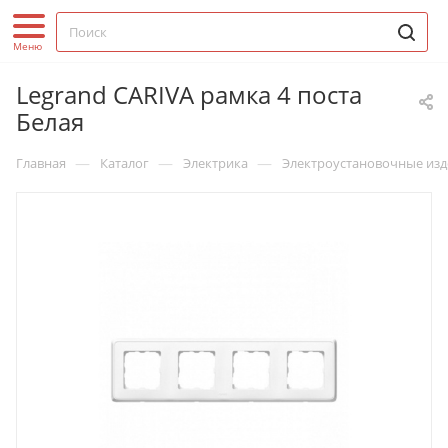
Legrand CARIVA рамка 4 поста
Белая
—
—
—
Главная
Каталог
Электрика
Электроустановочные изд