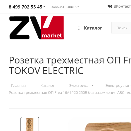
ВКонтакт
8 499 702 55 45
ЗАКАЗАТЬ ЗВОНОК
Каталог
Розетка трехместная ОП Fr
TOKOV ELECTRIC
—
—
—
Главная
Каталог
Электрика
Электроустан
Розетка трехместная ОП Frea 16А IP20 250В без заземления АБС-п