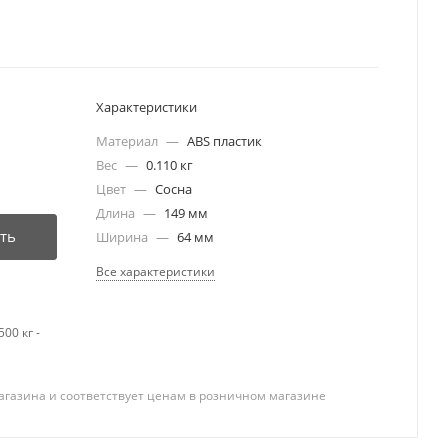
Характеристики
Материал
—
ABS пластик
Вес
—
0.110 кг
Цвет
—
Сосна
Длина
—
149 мм
ть
Ширина
—
64 мм
Все характеристики
00 кг -
агазина и соответствует ценам в розничном магазине