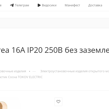
е
Телеграм
Видосики
Манифест
Доставка
ea 16А IP20 250В без заземл
—
овочные изделия
Электроустановочные изделия открытого м
ластик Сосна TOKOV ELECTRIC