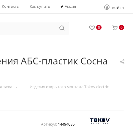
Контакты
Как купить
Акция
ВОЙТИ
0
0
ения АБС-пластик Сосна
—
—
онтажа
Изделия открытого монтажа Tokov electric
Артикул:
14494085