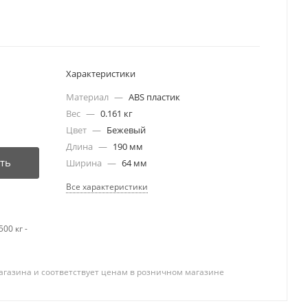
Характеристики
Материал
—
ABS пластик
Вес
—
0.161 кг
Цвет
—
Бежевый
Длина
—
190 мм
ть
Ширина
—
64 мм
Все характеристики
00 кг -
агазина и соответствует ценам в розничном магазине