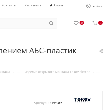
Контакты
Как купить
Акция
ВОЙТИ
0
0
млением АБС-пластик
—
—
онтажа
Изделия открытого монтажа Tokov electric
Артикул:
14494089