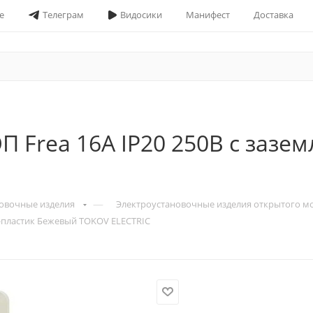
е
Телеграм
Видосики
Манифест
Доставка
П Frea 16А IP20 250В с зазе
—
овочные изделия
Электроустановочные изделия открытого м
С-пластик Бежевый TOKOV ELECTRIC