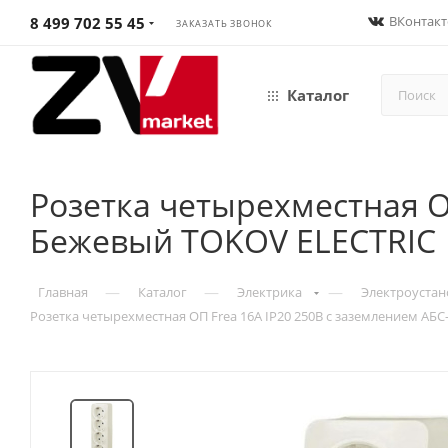
ВКонтакт
8 499 702 55 45
ЗАКАЗАТЬ ЗВОНОК
Каталог
Розетка четырехместная О
Бежевый TOKOV ELECTRIC
—
—
—
Главная
Каталог
Электрика
Электроустан
Розетка четырехместная ОП Frea 16А IP20 250В с заземлением АБ