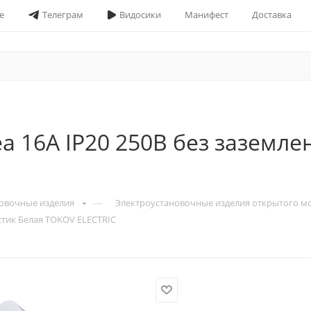
е
Телеграм
Видосики
Манифест
Доставка
ea 16А IP20 250В без заземл
—
овочные изделия
Электроустановочные изделия открытого м
астик Белая TOKOV ELECTRIC