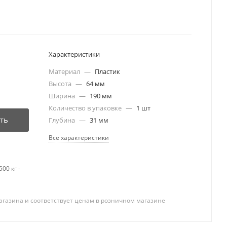
Характеристики
Материал
—
Пластик
Высота
—
64 мм
Ширина
—
190 мм
Количество в упаковке
—
1 шт
ть
Глубина
—
31 мм
Все характеристики
00 кг -
агазина и соответствует ценам в розничном магазине