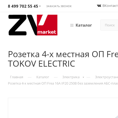
ВКонтакт
8 499 702 55 45
ЗАКАЗАТЬ ЗВОНОК
Каталог
Розетка 4-х местная ОП Fr
TOKOV ELECTRIC
—
—
—
Главная
Каталог
Электрика
Электроустан
Розетка 4-х местная ОП Frea 16А IP20 250В без заземления АБС-пл