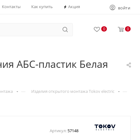
Контакты
Как купить
Акция
ВОЙТИ
0
0
ения АБС-пластик Белая
—
—
онтажа
Изделия открытого монтажа Tokov electric
Артикул:
57148