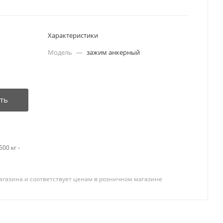
Характеристики
Модель
—
зажим анкерный
ть
00 кг -
агазина и соответствует ценам в розничном магазине