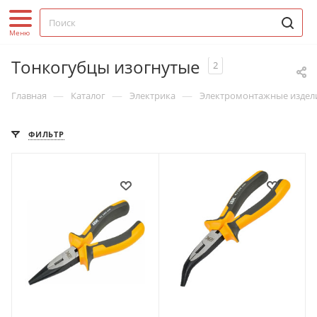
Тонкогубцы изогнутые
2
—
—
—
Главная
Каталог
Электрика
Электромонтажные издел
ФИЛЬТР