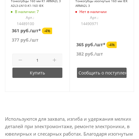
Тонкогубцы 160 мм K1 ARMA2L 3
Тонкогубцы изогнутые 160 мм IEK
A2L3-LN10-K1-160 IEK
ARMA2L 3
В наличии: 7
Нет в наличии
Арт.:
Арт.:
14489100
14490971
361 руб./шт*
-4%
377
руб.
/шт
365 руб./шт*
-4%
382
руб.
/шт
Купить
Сообщить о поступлении
Используются для захвата, изгиба и удержания мелких
деталей при электромонтаже, ремонте электроники, в
ювелирных и слесарных работах. Благодаря изогнутым