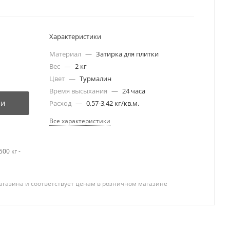
Характеристики
Материал
—
Затирка для плитки
Вес
—
2 кг
Цвет
—
Турмалин
Время высыхания
—
24 часа
ии
Расход
—
0,57-3,42 кг/кв.м.
Все характеристики
00 кг -
агазина и соответствует ценам в розничном магазине