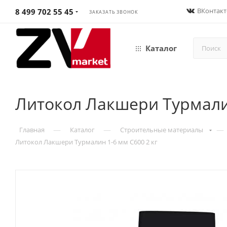
ВКонтакт
8 499 702 55 45
ЗАКАЗАТЬ ЗВОНОК
Каталог
Литокол Лакшери Турмалин
—
—
—
Главная
Каталог
Строительные материалы
Литокол Лакшери Турмалин 1-6 мм С600 2 кг