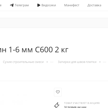
е
Телеграм
Видосики
Манифест
Доставка
 1-6 мм С600 2 кг
—
—
Сухие строительные смеси
Затирки для швов плитки
ТОВАР УЧАСТВУЕТ В АКЦИЯХ
Условия акции