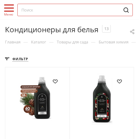
Кондиционеры для белья
13
—
—
—
—
Главная
Каталог
Товары для сада
Бытовая химия
ФИЛЬТР